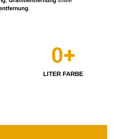
ng
,
Graffitientfernung
sowie
entfernung
.
0
+
LITER FARBE