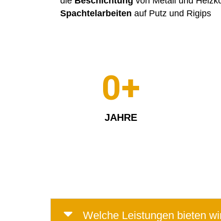
die
Beschichtung
von Metall und Heizk
Spachtelarbeiten
auf Putz und Rigips
0
+
JAHRE
Welche Leistungen bieten wir