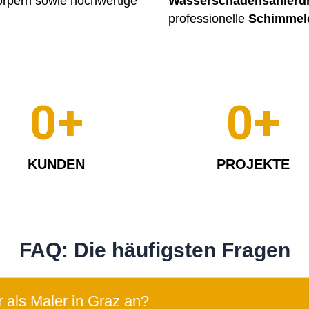
örpern sowie hochwertige
Wasserschadensanieru
professionelle
Schimmel
0
+
0
+
KUNDEN
PROJEKTE
FAQ: Die häufigsten Fragen
 als Maler in Graz an?