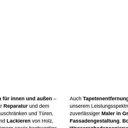
Hier klicken
n für innen und außen
–
Auch
Tapetenentfernun
ur
Reparatur
und dem
unserem Leistungsspektru
auschränken und Türen.
zuverlässiger
Maler in G
nd
Lackieren
von Holz,
Fassadengestaltung
,
B