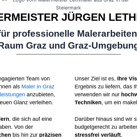
Malerei – Tapezierer – Graz – Graz Umgebung
ERMEISTER JÜRGEN LETH
Fassadengestaltung, Fassadenrenovierung, Bodenbeschichtungen
Malermeister Lethmair – Ihr Maler in Graz und Graz Umgebung ist IHR Maler und Tapezierer für Innenmalerei, Außenmalerei, Fassadengestaltung, Fassadenrenovierung, Bodenbeschichtungen, Wasserschadensanierung, Schimmelentfernung und Graffitientfernung
i für professionelle Malerarbeit
Raum Graz und Graz-Umgebun
Ihr kompetenter Maler bei allem ums Thema Malerei in Graz und Graz Umgebung. Ob Innenmalerei, Außenmalerei, Fassadengestaltung, Fassadenrenovierung, Bodenbeschichtungen, Wasserschadensanierung, Schimmelentfernung bis zu Graffitientfernung
gagierten Team von
Unser Ziel ist es,
Ihre Vi
Ihnen als
Maler in Graz
Ergebnis zu liefern, das 
leistungen
anzubieten,
verwenden wir nur
hochw
euen Glanz verleihen.
Techniken
, um ein makel
lern
, die sich auf eine
Darüber hinaus sind wir 
haben. Von der
budgetgerecht zu arbeite
ächen
bis hin zur
präzisen
stressfrei verläuft
.