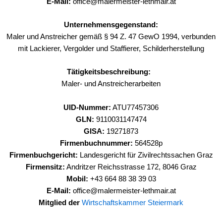
E-Mail:
office@malermeister-lethmair.at
Unternehmensgegenstand:
Maler und Anstreicher gemäß § 94 Z. 47 GewO 1994, verbunden
mit Lackierer, Vergolder und Staffierer, Schilderherstellung
Tätigkeitsbeschreibung:
Maler- und Anstreicherarbeiten
UID-Nummer:
ATU77457306
GLN:
9110031147474
GISA:
19271873
Firmenbuchnummer:
564528p
Firmenbuchgericht:
Landesgericht für Zivilrechtssachen Graz
Firmensitz:
Andritzer Reichsstrasse 172, 8046 Graz
Mobil:
+43 664 88 38 39 03
E-Mail:
office@malermeister-lethmair.at
Mitglied der
Wirtschaftskammer Steiermark