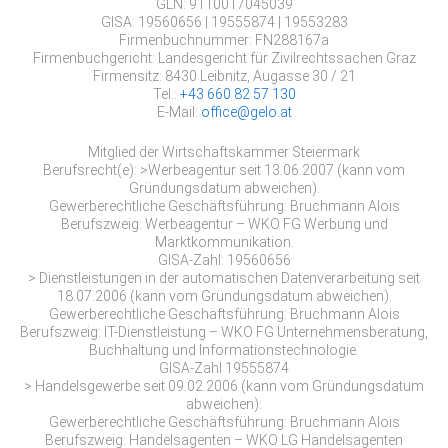
GLN: 9110017045039
GISA: 19560656 | 19555874 | 19553283
Firmenbuchnummer: FN288167a
Firmenbuchgericht: Landesgericht für Zivilrechtssachen Graz
Firmensitz: 8430 Leibnitz, Augasse 30 / 21
Tel.:
+43 660 82 57 130
E-Mail:
office@gelo.at
Mitglied der Wirtschaftskammer Steiermark
Berufsrecht(e): >Werbeagentur seit 13.06.2007 (kann vom
Gründungsdatum abweichen).
Gewerberechtliche Geschäftsführung: Bruchmann Alois
Berufszweig: Werbeagentur – WKO FG Werbung und
Marktkommunikation.
GISA-Zahl: 19560656
> Dienstleistungen in der automatischen Datenverarbeitung seit
18.07.2006 (kann vom Gründungsdatum abweichen).
Gewerberechtliche Geschäftsführung: Bruchmann Alois
Berufszweig: IT-Dienstleistung – WKO FG Unternehmensberatung,
Buchhaltung und Informationstechnologie.
GISA-Zahl 19555874
> Handelsgewerbe seit 09.02.2006 (kann vom Gründungsdatum
abweichen):
Gewerberechtliche Geschäftsführung: Bruchmann Alois
Berufszweig: Handelsagenten – WKO LG Handelsagenten