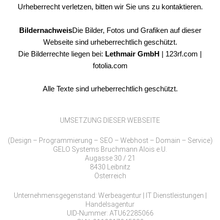
Urheberrecht verletzen, bitten wir Sie uns zu kontaktieren.
Bildernachweis
Die Bilder, Fotos und Grafiken auf dieser
Webseite sind urheberrechtlich geschützt.
Die Bilderrechte liegen bei:
Lethmair GmbH
| 123rf.com |
fotolia.com
Alle Texte sind urheberrechtlich geschützt.
UMSETZUNG DIESER WEBSEITE
(Design – Programmierung – SEO – Webhost – Domain – Service)
GELO Systems Bruchmann Alois e.U.
Augasse 30 / 21
8430 Leibnitz
Österreich
Unternehmensgegenstand: Werbeagentur | IT Dienstleistungen |
Handelsagentur
UID-Nummer: ATU62285066